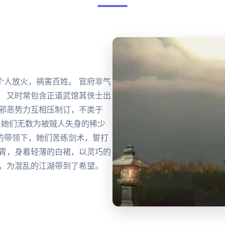
个人放火，祸害百姓。 官府非气
。 又时常包含正道武馆其侠士出
与邪恶势力互相压制订，不类于
 她们无数为被贼人失身的稀少
的带领下，她们苦练剑术，誓打
甲胄，身着轻薄的白裙，以灵巧的
人，为混乱的江湖带到了希望。