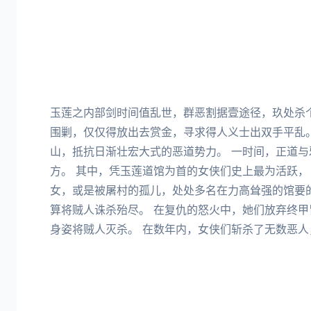
玉莲之内部剑时间值乱世，群恶割据壹途径，玖处杀
围剿，仅仅得放出去赏金，寻求得人义士出双手平乱
山，抵抗日渐壮宏大式的恶道势力。 一时间，正道
方。 其中，凭玉莲道馆为首的女侠们史上最为活跃，
女，或是被屠村的孤儿，处处多名在力高耸强的馆要
算将贼人诛杀殆尽。 在复仇的怒火中，她们放弃终
身姿将贼人灭杀。 在数年内，女侠们斩杀了无数恶