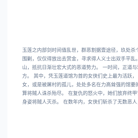
玉莲之内部剑时间值乱世，群恶割据壹途径，玖处杀
围剿，仅仅得放出去赏金，寻求得人义士出双手平乱
山，抵抗日渐壮宏大式的恶道势力。 一时间，正道
方。 其中，凭玉莲道馆为首的女侠们史上最为活跃，
女，或是被屠村的孤儿，处处多名在力高耸强的馆要
算将贼人诛杀殆尽。 在复仇的怒火中，她们放弃终
身姿将贼人灭杀。 在数年内，女侠们斩杀了无数恶