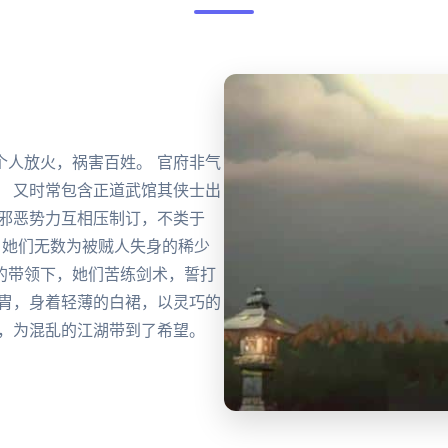
个人放火，祸害百姓。 官府非气
。 又时常包含正道武馆其侠士出
与邪恶势力互相压制订，不类于
 她们无数为被贼人失身的稀少
的带领下，她们苦练剑术，誓打
甲胄，身着轻薄的白裙，以灵巧的
人，为混乱的江湖带到了希望。