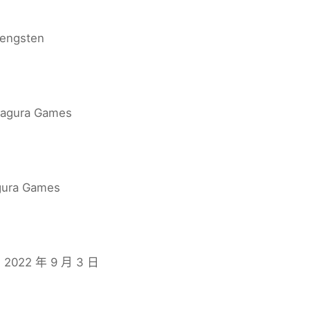
engsten
agura Games
ura Games
2022 年 9 月 3 日