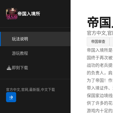
帝国入境所
帝国
官方中文,官
玩法说明
帝国审查
帝国入境所是
游玩教程
国终于再次被
战功的老兵提
即刻下载
的负责人，肩
为了帝国！作
带入境证件、
官方中文,官网,最新版,中文下载
保国家边境线
供了许多的花
游戏内十足的