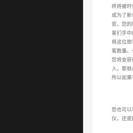
终将被时
成为了新
官，您的
客们手中
将这位旅
客数量。
您将会获
入，那就
所以如果
您也可以
仪，还是