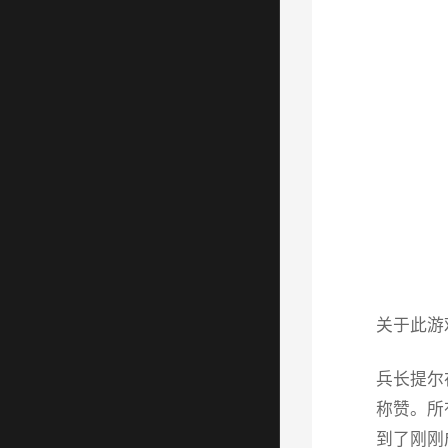
关于此游
兵长提尔
称赞。所
到了刚刚