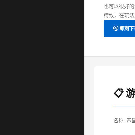
也可以很好的
精致，在玩法
🚰 即刻下
📋
名称: 帝